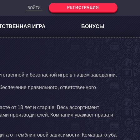
РЕГИСТРАЦИЯ
ВОЙТИ
ТСТВЕННАЯ ИГРА
БОНУСЫ
етственной и безопасной игре в нашем заведении.
обеспечение правильного, ответственного
сте от 18 лет и старше. Весь ассортимент
мами производителей. Компания уважает права и
щита от гемблинговой зависимости. Команда клуба