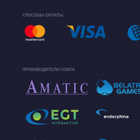
СПОСОБЫ ОПЛАТЫ
ПРОИЗВОДИТЕЛИ СОФТА