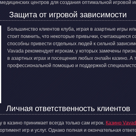
 медицинских центров для создания оптимальной игровой 
Защита от игровой зависимости
Большинство клиентов клуба, играя в азартные игры или
стоит помнить, что некоторые привычки, считающиеся с
способны привести отдельных людей к сильной зависим
Vavada рекомендует игрокам, у которых замечены призн
в азартных играх и посещения любых онлайн казино. А т
профессиональной помощью и поддержкой специалисто
Личная ответственность клиентов
 в казино принимает всегда только сам игрок.
Казино Vava
ртимент игр и услуг. Однако полная и окончательная ответ