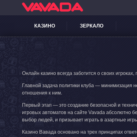
КАЗИНО
ЗЕРКАЛО
Онлайн казино всегда заботится о своих игроках,
Главной задача политики клуба — минимизация не
отношения к ним.
Первый этап — это создание безопасной и технич
игровых автоматов на сайте Vavada абсолютно бе
выбор людей, и призывает играть в азартные игры
Казино Вавада основано на трех принципах ответ