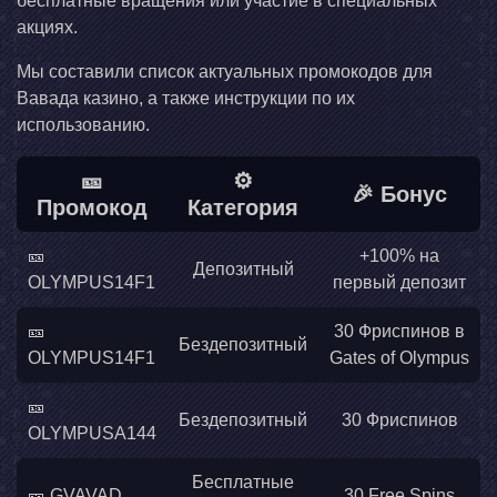
бесплатные вращения или участие в специальных
акциях.
Мы составили список актуальных промокодов для
Вавада казино, а также инструкции по их
использованию.
🎫
⚙️
🎉 Бонус
Промокод
Категория
🎫
+100% на
Депозитный
OLYMPUS14F1
первый депозит
🎫
30 Фриспинов в
Бездепозитный
OLYMPUS14F1
Gates of Olympus
🎫
Бездепозитный
30 Фриспинов
OLYMPUSA144
Бесплатные
🎫 GVAVAD
30 Free Spins