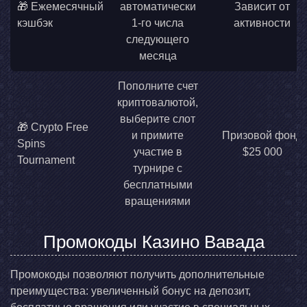
🎁 Ежемесячный
автоматически
Зависит от
кэшбэк
1-го числа
активности
следующего
месяца
Пополните счет
криптовалютой,
выберите слот
🎁 Crypto Free
и примите
Призовой фонд
Spins
участие в
$25 000
Tournament
турнире с
бесплатными
вращениями
Промокоды Казино Вавада
Промокоды позволяют получить дополнительные
преимущества: увеличенный бонус на депозит,