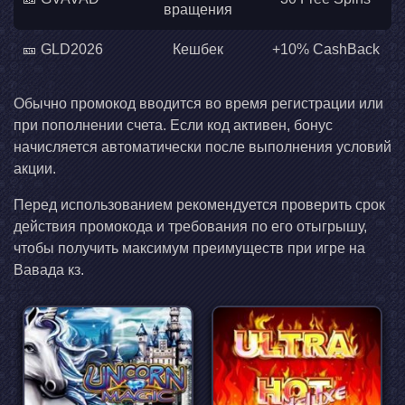
вращения
🎫 GLD2026
Кешбек
+10% CashBack
Обычно промокод вводится во время регистрации или
при пополнении счета. Если код активен, бонус
начисляется автоматически после выполнения условий
акции.
Перед использованием рекомендуется проверить срок
действия промокода и требования по его отыгрышу,
чтобы получить максимум преимуществ при игре на
Вавада кз.