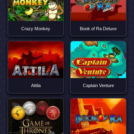
Crazy Monkey
Book of Ra Deluxe
Attila
Captain Venture